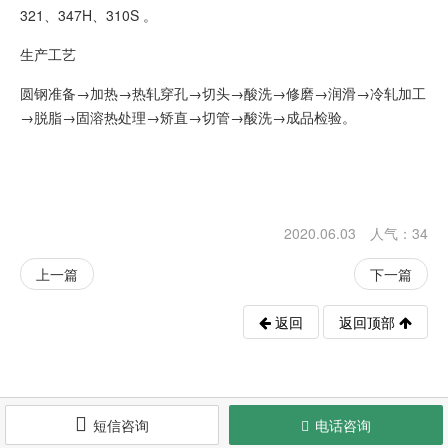
321、347H、310S 。
生产工艺
圆钢准备→加热→热轧穿孔→切头→酸洗→修磨→润滑→冷轧加工
→脱脂→固溶热处理→矫直→切管→酸洗→成品检验。
2020.06.03 人气：
34
上一篇
下一篇
返回
返回顶部

短信咨询
电话咨询

版权所有 ©
无锡昌隆恒达钢业有限公司
All Rights Reserved