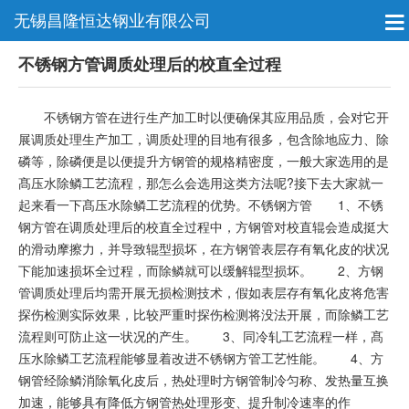
无锡昌隆恒达钢业有限公司
不锈钢方管调质处理后的校直全过程
不锈钢方管在进行生产加工时以便确保其应用品质，会对它开
展调质处理生产加工，调质处理的目地有很多，包含除地应力、除
磷等，除磷便是以便提升方钢管的规格精密度，一般大家选用的是
髙压水除鳞工艺流程，那怎么会选用这类方法呢?接下去大家就一
起来看一下髙压水除鳞工艺流程的优势。不锈钢方管 1、不锈
钢方管在调质处理后的校直全过程中，方钢管对校直辊会造成挺大
的滑动摩擦力，并导致辊型损坏，在方钢管表层存有氧化皮的状况
下能加速损坏全过程，而除鳞就可以缓解辊型损坏。 2、方钢
管调质处理后均需开展无损检测技术，假如表层存有氧化皮将危害
探伤检测实际效果，比较严重时探伤检测将没法开展，而除鳞工艺
流程则可防止这一状况的产生。 3、同冷轧工艺流程一样，髙
压水除鳞工艺流程能够显着改进不锈钢方管工艺性能。 4、方
钢管经除鳞消除氧化皮后，热处理时方钢管制冷匀称、发热量互换
加速，能够具有降低方钢管热处理形变、提升制冷速率的作